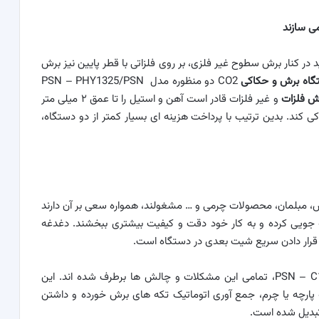
می سازند
 در کنار برش سطوح غیر فلزی، بر روی فلزاتی با قطر پایین نیز برش
گاه برش و حکاکی
CO2 دو منظوره مدل PSN – PHY1325/PSN
ش فلزات
و غیر فلزات قادر است آهن و استیل را تا عمق ۲ میلی متر
ر برش داده و حکاکی کند. بدین ترتیب با پرداخت هزینه ای بسیار کمتر از دو دستگاه،
س، مبلمان، محصولات چرمی و … مشغولند، همواره سعی بر آن دارند
 جویی کرده و به کار خود دقت و کیفیت بیشتری ببخشند. دغدغه
قرار دادن سریع شیت بعدی در دستگاه است.
مخصوص چرم و پارچه PSN – C1318، تمامی این مشکلات و چالش ها برطرف شده اند. این
قه پارچه یا چرم، جمع آوری اتوماتیک تکه های برش خورده و داشتن
تبدیل شده است.