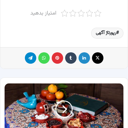
امتیاز بدهید
رپورتاژ آگهی
X
لینکدین
‫تامبلر
پینترست
واتس آپ
تلگرام
تزیین
میز
شب
یلدا
با
8
ایده
مدرن