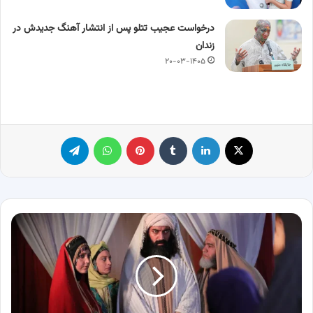
درخواست عجیب تتلو پس از انتشار آهنگ جدیدش در
زندان
۲۰-۰۳-۱۴۰۵
X
لینکدین
‫تامبلر
پینترست
واتس آپ
تلگرام
تماشا
سریال
عشق
کوفی
را
از
شبکه