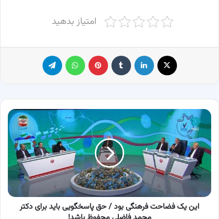
امتیاز بدهید
X
لینکدین
‫تامبلر
پینترست
واتس آپ
تلگرام
این
یک
فضاحت
فرهنگی
بود
/
حق
پاسخگویی
باید
برای
این یک فضاحت فرهنگی بود / حق پاسخگویی باید برای دکتر
دکتر
محمد فاضلی محفوظ باشد!