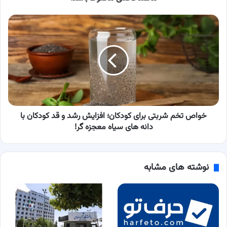
محمد
فاضلی
خواص
محفوظ
تخم
باشد!
شربتی
برای
کودکان؛
افزایش
رشد
و
قد
کودکان
خواص تخم شربتی برای کودکان؛ افزایش رشد و قد کودکان با
با
دانه های سیاه معجزه گر!
دانه
های
سیاه
نوشته های مشابه
معجزه
گر!