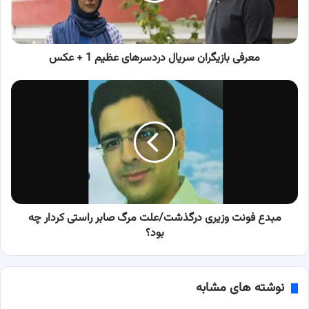
+
عکس
معرفی بازیگران سریال دردسرهای عظیم 1 + عکس
مبدع
فونت
وزیری
درگذشت/
علت
مرگ
صابر
راستی
کردار
چه
مبدع فونت وزیری درگذشت/علت مرگ صابر راستی کردار چه
بود؟
بود؟
نوشته های مشابه