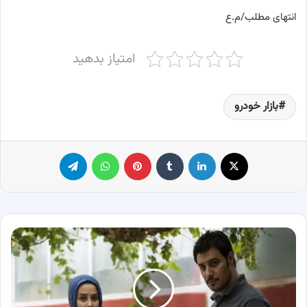
انتهای مطلب/م.ع
امتیاز بدهید
بازار خودرو
X
لینکدین
‫تامبلر
پینترست
واتس آپ
تلگرام
معرفی
بازیگران
سریال
دردسرهای
عظیم
1