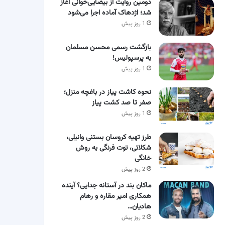
دومین روایت از بیضایی‌خوانی آغاز
شد؛ اژدهاک آماده اجرا می‌شود
1 روز پیش
بازگشت رسمی محسن مسلمان
به پرسپولیس!
1 روز پیش
نحوه کاشت پیاز در باغچه منزل؛
صفر تا صد کشت پیاز
1 روز پیش
طرز تهیه کروسان بستنی وانیلی،
شکلاتی، توت فرنگی به روش
خانگی
2 روز پیش
ماکان بند در آستانه جدایی؟ آینده
همکاری امیر مقاره و رهام
هادیان…
2 روز پیش