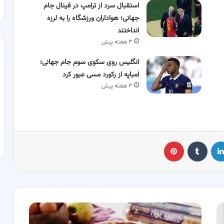
استقبال سرد از ترامپ در فینال جام
جهانی؛ هواداران ورزشگاه را به لرزه
انداختند
۳ هفته پیش
انگلیس روی سکوی سوم جام جهانی؛
امباپه از رکورد مسی عبور کرد
۳ هفته پیش
لینکدین
‫تامبلر
پینترست
ساده
ترین