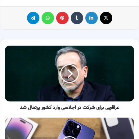
X
لینکدین
‫تامبلر
پینترست
واتس آپ
تلگرام
عراقچی
برای
شرکت
در
اجلاسی
وارد
کشور
پرتغال
شد
عراقچی برای شرکت در اجلاسی وارد کشور پرتغال شد
امکان
ثبت
مسافری