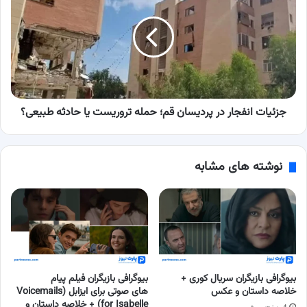
در
پردیسان
قم؛
حمله
تروریست
یا
حادثه
طبیعی؟
جزئیات انفجار در پردیسان قم؛ حمله تروریست یا حادثه طبیعی؟
نوشته های مشابه
بیوگرافی بازیگران سریال کوری +
بیوگرافی بازیگران فیلم پیام
خلاصه داستان و عکس
های صوتی برای ایزابل (Voicemails
for Isabelle) + خلاصه داستان و