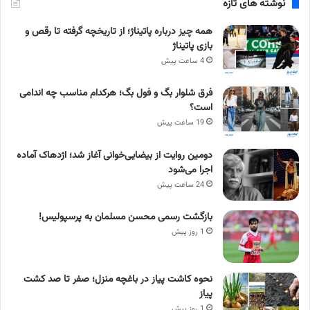
نوشته های تازه
همه چیز درباره پاتیناژ؛ از تاریخچه گرفته تا رقص و
بازی پاتیناژ
4 ساعت پیش
فرق شلوار بگ و فول بگ؛ هرکدام مناسب چه اندامی
است؟
19 ساعت پیش
دومین روایت از بیضایی‌خوانی آغاز شد؛ اژدهاک آماده
اجرا می‌شود
24 ساعت پیش
بازگشت رسمی محسن مسلمان به پرسپولیس!
1 روز پیش
نحوه کاشت پیاز در باغچه منزل؛ صفر تا صد کشت
پیاز
1 روز پیش