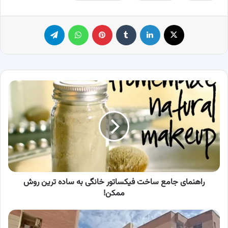
X
لینکدین
‫تامبلر
پینترست
واتس آپ
تلگرام
راهنمای
جامع
ساخت
فیکساتور
خانگی
به
ساده
ترین
روش
ممکن!
راهنمای جامع ساخت فیکساتور خانگی به ساده ترین روش
ممکن!
جزئیات
انفجار