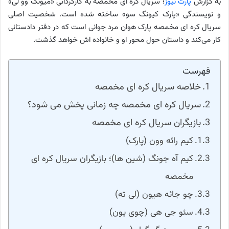
به گزارش
پارت نیوز
؛ سریال کره ای مخمصه به کارگردانی «میونگ وو لی»
و نویسندگی «پارک کیونگ سو» ساخته شده است. شخصیت اصلی
سریال کره ای مخمصه پارک هوان مرد جوانی است که در دفتر دادستانی
کار می‌کند و داستان حول محور او و خانواده اش خواهد گذشت.
فهرست
خلاصه سریال کره ای مخمصه
سریال کره ای مخمصه چه زمانی پخش می شود؟
بازیگران سریال کره ای مخمصه
کیم رائه وون (پارک)
کیم آه جونگ (شین ها)؛ بازیگران سریال کره ای
مخمصه
چو جائه هیون (لی ته)
سئو جی هی (چوی یون)