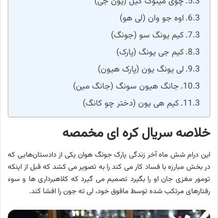
چوی مینوگ گیل (یون جی)
اوه جو وان (لی هو)
کیم یونگ سو (جونگ)
کیم جی یونگ (پارک)
لی یونگ یون (پارک هیون)
جانگ هیون سونگ (جانگ مین)
کیم هی یون (دختر چو کانگ)
خلاصه سریال کره ای مخمصه
این درام شش ماه آخر زندگی پارک جونگ هوان یکی از دادستان‌هایی که
در بخش مبارزه با فساد کار می‌ کند را به تصویر می کشد که قبل از اینکه
تومور مغزی جان او را بگیرد تصمیم می گیرد که کلاهبرداری ها و سوء
رفتارهای مرتکب شده توسط مافوق خود، لی ته جون را افشا کند.