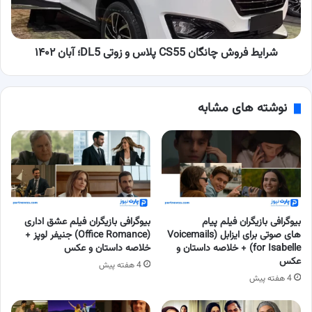
زوتی
DL5؛
آبان
۱۴۰۲
شرایط فروش چانگان CS55 پلاس و زوتی DL5؛ آبان ۱۴۰۲
نوشته های مشابه
بیوگرافی بازیگران فیلم پیام
بیوگرافی بازیگران فیلم عشق اداری
های صوتی برای ایزابل (Voicemails
(Office Romance) جنیفر لوپز +
for Isabelle) + خلاصه داستان و
خلاصه داستان و عکس
عکس
4 هفته پیش
4 هفته پیش