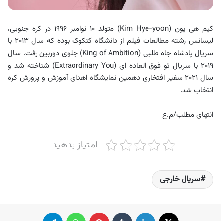
کیم هی یون (Kim Hye-yoon) متولد ۱۰ نوامبر ۱۹۹۶ در کره جنوبی،
لیسانس رشته مطالعات فیلم از دانشگاه کنکوک بوده که سال ۲۰۱۳ با
سریال پادشاه جاه طلبی (King of Ambition) جلوی دوربین رفت. سال
۲۰۱۹ با سریال تو فوق العاده ای (Extraordinary You) شناخته شد و
سال ۲۰۲۱ سفیر افتخاری دهمین نمایشگاه اهدای آموزش و پرورش کره
انتخاب شد.
انتهای مطلب/م.ع
امتیاز بدهید
سریال خارجی
X
لینکدین
‫تامبلر
پینترست
واتس آپ
تلگرام