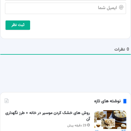
م
ا
ش
ی
م
م
ا
ی
*
ل
ش
م
ا
0
نظرات
نوشته های تازه
روش های خشک کردن موسیر در خانه + طرز نگهداری
آن
23 دقیقه پیش