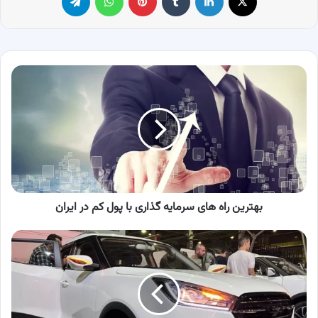
بهترین
راه
های
سرمایه
گذاری
با
پول
کم
در
ایران
بهترین راه های سرمایه گذاری با پول کم در ایران
شرایط
فروش
چانگان
CS55
پلاس
و