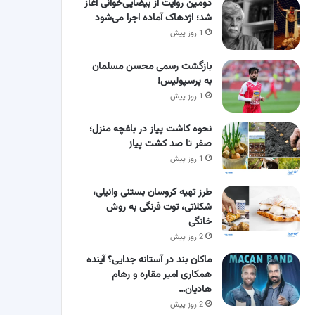
دومین روایت از بیضایی‌خوانی آغاز
شد؛ اژدهاک آماده اجرا می‌شود
1 روز پیش
بازگشت رسمی محسن مسلمان
به پرسپولیس!
1 روز پیش
نحوه کاشت پیاز در باغچه منزل؛
صفر تا صد کشت پیاز
1 روز پیش
طرز تهیه کروسان بستنی وانیلی،
شکلاتی، توت فرنگی به روش
خانگی
2 روز پیش
ماکان بند در آستانه جدایی؟ آینده
همکاری امیر مقاره و رهام
هادیان…
2 روز پیش