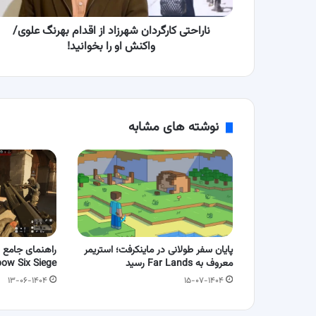
واکنش
او
را
ناراحتی کارگردان شهرزاد از اقدام بهرنگ علوی/
بخوانید!
واکنش او را بخوانید!
نوشته های مشابه
پایان سفر طولانی در ماینکرفت؛ استریمر
‎راهنمای جامع ب
معروف به Far Lands رسید
Rainbow Six Siege برای 
۱۳-۰۶-۱۴۰۴
۱۵-۰۷-۱۴۰۴