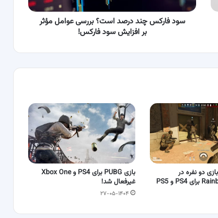
مؤثر
بر
افزایش
سود فارکس چند درصد است؟ بررسی عوامل‌ مؤثر
سود
بر افزایش سود فارکس!
فارکس!
ازی دو نفره در
بازی PUBG برای PS4 و Xbox One
PS4 و PS5
غیرفعال شد!
۲۷-۰۵-۱۴۰۴