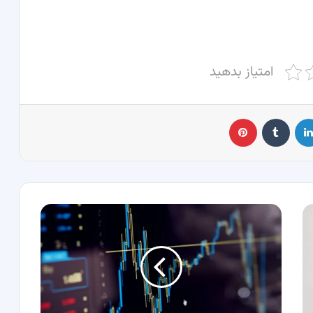
امتیاز بدهید
لینکدین
‫تامبلر
پینترست
سود
فارکس
چند
درصد
است؟
بررسی
عوامل‌