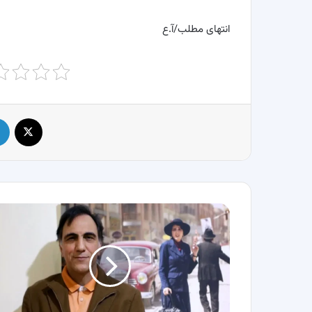
انتهای مطلب/آ.ع
X
ناراحتی
کارگردان
شهرزاد
از
اقدام
بهرنگ
علوی/