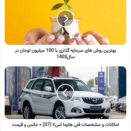
روش
های
سرمایه
گذاری
با
100
میلیون
تومان
در
بهترین روش های سرمایه گذاری با 100 میلیون تومان در
سال1403
سال1403
امکانات
و
مشخصات
فنی
هایما
اس۷
(S7)
+
عکس
و
امکانات و مشخصات فنی هایما اس۷ (S7) + عکس و قیمت
قیمت