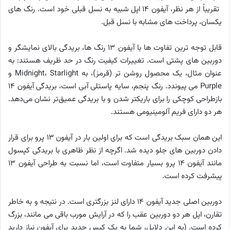
تقریباً از هر نظر، آیفون ۱۴ اپل شبیه به نسل قبلی خود است. رنگ های
یکسان، پرداخت های مشابه با نسل قبل.
قابل توجه ترین تفاوت ها با آیفون ۱۳ رنگ ها، بریدگی بالای نمایشگر و
دوربین های پشتی است. تغییرات کیفیت رنگ در حد ظریف هستند: به
عنوان مثال، یک محصول روشن تر (قرمز)، به Midnight، Starlight و
Purple می پیوندد. رنگ پنجم، سایه پاستلی آبی است، بریدگی آیفون ۱۴
بازطراحی کوچکی را برای باریکتر شدن و با بریدگی عمیق‌تر نشان می‌دهد.
هر دو دارای فریم آلومینیومی هستند.
این همان سبک بریدگی است که برای اولین بار در آیفون ۱۳ پرو برای قرار
دادن دوربین های جلو دیده شد. اگرچه از نظر ظاهری با بریدگی کپسول
مانند آیفون ۱۴ پرو بسیار متفاوت است، اما نسبت به طراحی آیفون ۱۳
پیشرفت کرده است.
دوربین اصلی جدید آیفون ۱۴ دارای لنز بزرگتری است. در نتیجه و به خاطر
تقارن، اپل هر دو دوربین عقب را که در آرایش مورب باقی می مانند، بزرگ
کرده است. (به این دلایل، شما به یک کیس جدید برای آیفون نیاز دارید