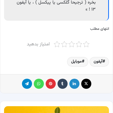
بخره ( ترجیحا گلکسی یا پیکسل ) ، یا آیفون
۱۳ ! »
انتهای مطلب
امتیاز بدهید
آیفون
موبایل
X
لینکدین
‫تامبلر
پینترست
واتس آپ
تلگرام
بهترین