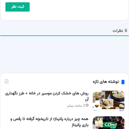
ا
ی
*
ل
ش
م
ا
0
نظرات
نوشته های تازه
روش های خشک کردن موسیر در خانه + طرز نگهداری
آن
3 ساعت پیش
همه چیز درباره پاتیناژ؛ از تاریخچه گرفته تا رقص و
بازی پاتیناژ