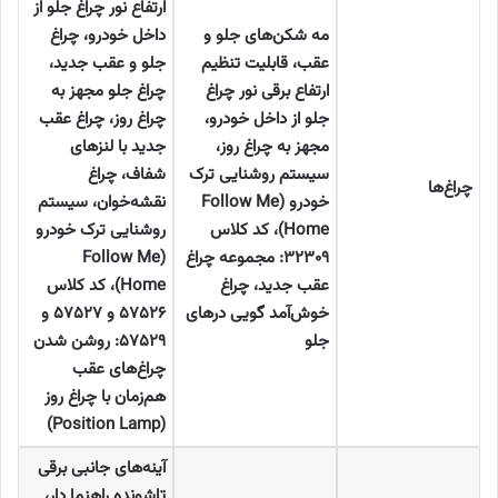
ارتفاع نور چراغ‌ جلو از
مه شکن‌های جلو و
داخل خودرو، چراغ
عقب، قابلیت تنظیم
جلو و عقب جدید،
ارتفاع برقی نور چراغ
چراغ جلو مجهز به
جلو از داخل خودرو،
چراغ روز، چراغ عقب
مجهز به چراغ روز،
جدید با لنزهای
سیستم روشنایی ترک
شفاف، چراغ
چراغ‌ها
خودرو
(Follow Me
نقشه‌خوان، سیستم
Home)
، کد کلاس
روشنایی ترک خودرو
۳۲۳۰۹:
مجموعه چراغ
(Follow Me
عقب جدید، چراغ
Home)
، کد کلاس
خوش‌آمد گویی درهای
۵۷۵۲۶
و
۵۷۵۲۷
و
جلو
۵۷۵۲۹:
روشن شدن
چراغ‌های عقب
هم‌زمان با چراغ روز
(Position Lamp)
آینه‌های جانبی برقی
تاشونده راهنما دار،