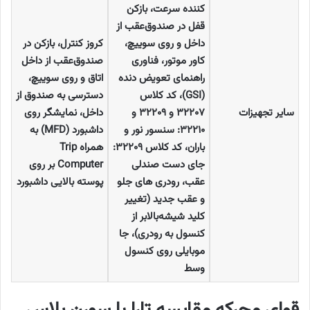
کننده سرعت، بازکن
قفل در صندوق‌عقب از
داخل و روی سوییچ،
کروز کنترل، بازکن در
کاور موتور، فناوری
صندوق‌عقب از داخل
راهنمای تعویض دنده
اتاق و روی سوییچ،
(GSI)
، کد کلاس
دسترسی به صندوق از
سایر تجهیزات
۳۲۲۰۷
و
۳۲۲۰۹
و
داخل، نمایشگر روی
۳۲۲۱۰:
سنسور نور و
داشبورد
(MFD)
به
باران، کد کلاس
۳۲۲۰۹:
همراه
Trip
جای دست صندلی
Computer
بر روی
عقب، رودری های جلو
پوسته بالایی داشبورد
و عقب جدید (تغییر
کلید شیشه‌بالابر از
کنسول به رودری)، جا
موبایلی روی کنسول
وسط