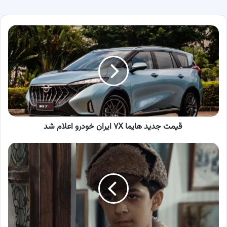
قیمت
جدید
هایما
۷X
ایران
خودرو
اعلام
شد
قیمت جدید هایما ۷X ایران خودرو اعلام شد
رهی
اردکانی
کیست؟/
قهرمان
سریال
سرزمین
مادری
را