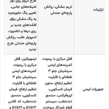
طرح کروم روی نوار
تریم مشکی، روکش
شیشه‌های جانبی،
تزئینات
پارچه‌ای صندلی
تغییر رنگ جلوپنجره
به رنگ مشکی براق،
افکت‌های جدید بر
روی درها و داشبورد،
اسپویلر عقب، روکش
پارچه‌ای صندلی طرح
جدید
قفل مرکزی با ریموت،
ایموبیلایزر، قفل
کمربندهای ایمنی
مرکزی با ریموت،
سرنشینان جلو
۳
کمربندهای ایمنی
نقطه‌ای با قابلیت
سرنشینان جلو
۳
تنظیم ارتفاع، ستون
نقطه‌ای با قابلیت
تجهیزات ایمنی
فرمان تلسکوپی،
تنظیم ارتفاع، فرمان
ایزوفیکس، سنسور
تلسکوپی، سنسور
دنده‌عقب، سیستم
دنده‌عقب، کد کلاس
قطع خودکار سوخت،
۵۷۵۲۲
و
۵۷۵۲۶
و