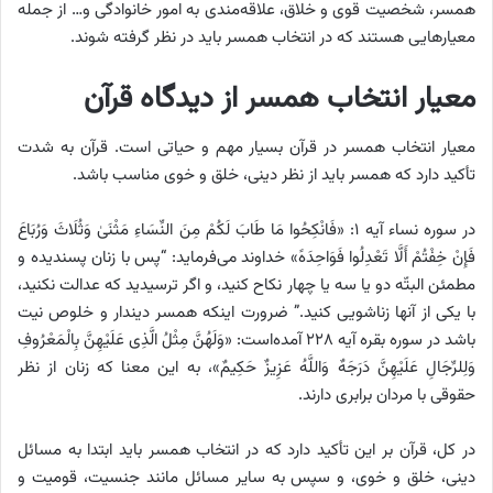
همسر، شخصیت قوی و خلاق، علاقه‌مندی به امور خانوادگی و… از جمله
معیارهایی هستند که در انتخاب همسر باید در نظر گرفته شوند.
معیار انتخاب همسر از دیدگاه قرآن
معیار انتخاب همسر در قرآن بسیار مهم و حیاتی است. قرآن به شدت
تأکید دارد که همسر باید از نظر دینی، خلق و خوی مناسب باشد.
در سوره نساء آیه ۱: «فَانْکِحُوا مَا طَابَ لَکُمْ مِنَ النِّسَاءِ مَثْنَىٰ وَثُلَاثَ وَرُبَاعَ
فَإِنْ خِفْتُمْ أَلَّا تَعْدِلُوا فَوَاحِدَهً» خداوند می‌فرماید: “پس با زنان پسندیده و
مطمئن البتّه دو یا سه یا چهار نکاح کنید، و اگر ترسیدید که عدالت نکنید،
با یکی از آنها زناشویی کنید.” ضرورت اینکه همسر دیندار و خلوص نیت
باشد در سوره بقره آیه ۲۲۸ آمده‌است: «وَلَهُنَّ مِثْلُ الَّذِی عَلَیْهِنَّ بِالْمَعْرُوفِ
وَلِلرِّجَالِ عَلَیْهِنَّ دَرَجَهٌ وَاللَّهُ عَزِیزٌ حَکِیمٌ»، به این معنا که زنان از نظر
حقوقی با مردان برابری دارند.
در کل، قرآن بر این تأکید دارد که در انتخاب همسر باید ابتدا به مسائل
دینی، خلق و خوی، و سپس به سایر مسائل مانند جنسیت، قومیت و