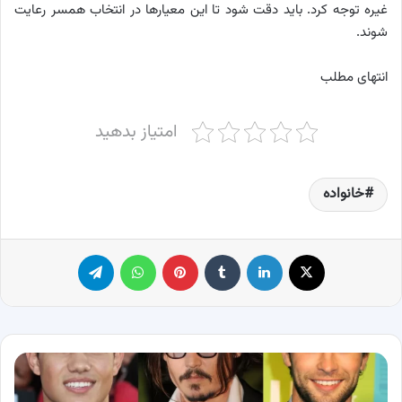
غیره توجه کرد. باید دقت شود تا این معیارها در انتخاب همسر رعایت
شوند.
انتهای مطلب
امتیاز بدهید
خانواده
X
لینکدین
‫تامبلر
پینترست
واتس آپ
تلگرام
ویژگی
ظاهری
مرد