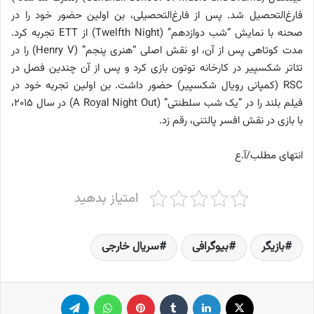
فارغ‌التحصیل شد. پس از فارغ‌التحصیلی، بن اولین حضور خود را در
صحنه با نمایش “شب دوازدهم” (Twelfth Night) از ETT تجربه کرد.
مدت کوتاهی پس از آن، او نقش اصلی “هنری پنجم” (Henry V) را در
تئاتر شکسپیر در کارخانه توتون بازی کرد و پس از آن چندین فصل در
RSC (کمپانی رویال شکسپیر) حضور داشت. بن اولین تجربه خود در
فیلم بلند را در “یک شب سلطنتی” (A Royal Night Out) در سال ۲۰۱۵،
با بازی در نقش افسر پالتنی، رقم زد.
انتهای مطلب/آ.ع
امتیاز بدهید
بازیگر
بیوگرافی
سریال خارجی
X
لینکدین
‫تامبلر
پینترست
واتس آپ
تلگرام