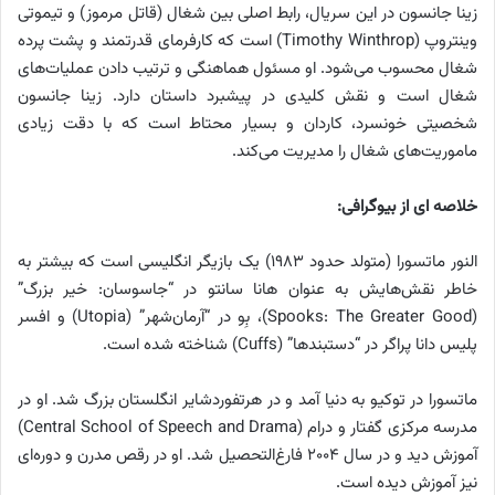
زینا جانسون در این سریال، رابط اصلی بین شغال (قاتل مرموز) و تیموتی
وینتروپ (Timothy Winthrop) است که کارفرمای قدرتمند و پشت پرده
شغال محسوب می‌شود. او مسئول هماهنگی و ترتیب دادن عملیات‌های
شغال است و نقش کلیدی در پیشبرد داستان دارد. زینا جانسون
شخصیتی خونسرد، کاردان و بسیار محتاط است که با دقت زیادی
ماموریت‌های شغال را مدیریت می‌کند.
خلاصه ای از بیوگرافی:
النور ماتسورا (متولد حدود ۱۹۸۳) یک بازیگر انگلیسی است که بیشتر به
خاطر نقش‌هایش به عنوان هانا سانتو در “جاسوسان: خیر بزرگ”
(Spooks: The Greater Good)، بِو در “آرمان‌شهر” (Utopia) و افسر
پلیس دانا پراگر در “دستبندها” (Cuffs) شناخته شده است.
ماتسورا در توکیو به دنیا آمد و در هرتفوردشایر انگلستان بزرگ شد. او در
مدرسه مرکزی گفتار و درام (Central School of Speech and Drama)
آموزش دید و در سال ۲۰۰۴ فارغ‌التحصیل شد. او در رقص مدرن و دوره‌ای
نیز آموزش دیده است.