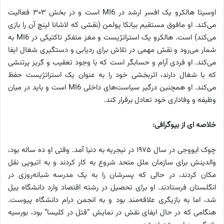
اوسیتا هالکرو یک افسر ارشد در MI6 است و در بخش ۳۰۳ فعالیت
می‌کند. او مافوق مستقیم بیانکا پولمن (نقشی که لاشانا لینچ آن را بازی
می‌کند) است. هالکرو یک استراتژیست و مغز متفکر تاکتیکی در MI6 به
شمار می‌رود و نقش مهمی در تلاش برای ردیابی و دستگیری شغال ایفا
می‌کند. او فردی آرام و حسابگر است که با وجود تعقیب و گریز پرتنشی
که با شغال دارند، اثربخشی خود را به عنوان یک استراتژیست حفظ
می‌کند. او همچنین درگیر سیاست‌های داخلی MI6 است و باید در میان
وظیفه و وفاداری خود تعادل برقرار کند.
خلاصه ای از بیوگرافی:
چوک ایووجی در سال ۱۹۷۵ در نیجریه به دنیا آمد. وقتی او ده ساله بود،
والدینش برای سازمان ملل متحد شروع به کار کردند و به اتیوپی نقل
مکان کردند، در حالی که پسرشان را به یک مدرسه شبانه‌روزی در
انگلستان فرستادند. او برای تحصیل در رشته اقتصاد وارد دانشگاه ییل
شد، اما به بازیگری علاقه‌مند بود و به انجمن درام دانشگاه پیوست.
هنگامی که در حال ایفای نقش در نمایش “قتل در کلیسا” بود، بورسیه