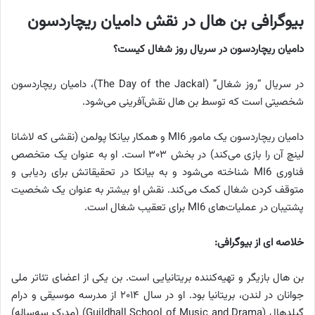
بیوگرافی بن هال در نقش دامیان ریچاردسون
دامیان ریچاردسون در سریال روز شغال کیست؟
در سریال “روز شغال” (The Day of the Jackal)، دامیان ریچاردسون
شخصیتی است که توسط بن هال نقش‌آفرینی می‌شود.
دامیان ریچاردسون یک مامور MI6 و همکار بیانکا پولمن (نقشی که لاشانا
لینچ آن را بازی می‌کند) در بخش ۳۰۳ است. او به عنوان یک متخصص
فناوری MI6 شناخته می‌شود و به بیانکا در تحقیقاتش برای ردیابی و
متوقف کردن شغال کمک می‌کند. نقش او بیشتر به عنوان یک شخصیت
پشتیبان در عملیات‌های MI6 برای تعقیب شغال است.
خلاصه ای از بیوگرافی:
بن هال بازیگر و تهیه‌کننده بریتانیایی است. بن یکی از اعضای تئاتر ملی
جوانان در لندن، بریتانیا بود. او در سال ۲۰۱۴ از مدرسه موسیقی و درام
گیلدهال (Guildhall School of Music and Drama) (مدرک سه‌ساله)