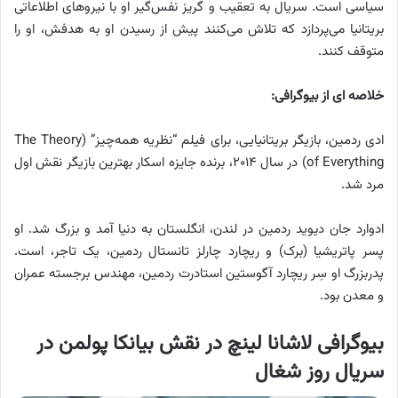
سیاسی است. سریال به تعقیب و گریز نفس‌گیر او با نیروهای اطلاعاتی
بریتانیا می‌پردازد که تلاش می‌کنند پیش از رسیدن او به هدفش، او را
متوقف کنند.
خلاصه ای از بیوگرافی:
ادی ردمین، بازیگر بریتانیایی، برای فیلم “نظریه همه‌چیز” (The Theory
of Everything) در سال ۲۰۱۴، برنده جایزه اسکار بهترین بازیگر نقش اول
مرد شد.
ادوارد جان دیوید ردمین در لندن، انگلستان به دنیا آمد و بزرگ شد. او
پسر پاتریشیا (برک) و ریچارد چارلز تانستال ردمین، یک تاجر، است.
پدربزرگ او سِر ریچارد آگوستین استادرت ردمین، مهندس برجسته عمران
و معدن بود.
بیوگرافی لاشانا لینچ در نقش بیانکا پولمن در
سریال روز شغال