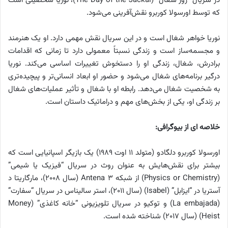
در سریال “روز شغال” (The Day of the Jackal)، نوریا شخصیتی است
که توسط اورسولا کوربرو نقش‌آفرینی می‌شود.
نوریا خواهر شغال است و در این سریال نقش مهمی دارد. او یک هنرمند
و مجسمه‌ساز است و زندگی نسبتاً معمولی دارد تا زمانی که اقدامات
برادرش، شغال، زندگی او را دستخوش تغییرات اساسی می‌کند. نوریا
درگیر برنامه‌های شغال می‌شود و حضور او ابعاد انسانی‌تر و پیچیده‌تری
به شخصیت شغال می‌دهد. رابطه او با شغال و تأثیر عملیات‌های شغال
بر زندگی او، یکی از بخش‌های مهم و دراماتیک داستان است.
خلاصه ای از بیوگرافی:
اورسولا کوربرو دلگادو (متولد ۱۱ اوت ۱۹۸۹) یک بازیگر اسپانیایی است که
بیشتر برای نقش‌هایش به عنوان روث در سریال “فیزیک یا شیمی”
(Physics or Chemistry) از شبکه Antena ۳ (سال ۲۰۰۸)، مارگاریتا د
آستریا در “ایزابل” (Isabel) (سال ۲۰۱۱)، استر سالیناس در سریال “سفارت”
(La embajada) و توکیو در سریال تلویزیونی “خانه کاغذی” (Money
Heist) (سال ۲۰۱۷) شناخته شده است.