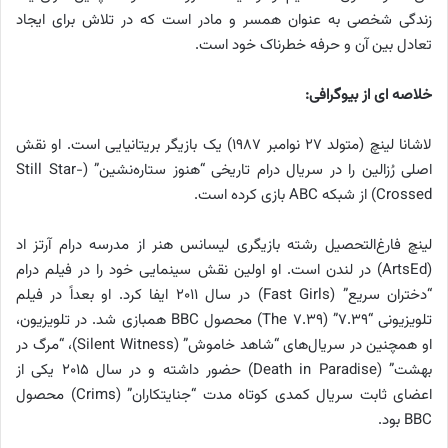
زندگی شخصی به عنوان همسر و مادر است که در تلاش برای ایجاد
تعادل بین آن و حرفه خطرناک خود است.
خلاصه ای از بیوگرافی:
لاشانا لینچ (متولد ۲۷ نوامبر ۱۹۸۷) یک بازیگر بریتانیایی است. او نقش
اصلی رُزالین را در سریال درام تاریخی “هنوز ستاره‌نشین” (Still Star-
Crossed) از شبکه ABC بازی کرده است.
لینچ فارغ‌التحصیل رشته بازیگری لیسانس هنر از مدرسه درام آرتز اد
(ArtsEd) در لندن است. او اولین نقش سینمایی خود را در فیلم درام
“دختران سریع” (Fast Girls) در سال ۲۰۱۱ ایفا کرد. او بعداً در فیلم
تلویزیونی “۷.۳۹” (The ۷.۳۹) محصول BBC همبازی شد. در تلویزیون،
او همچنین در سریال‌های “شاهد خاموش” (Silent Witness)، “مرگ در
بهشت” (Death in Paradise) حضور داشته و در سال ۲۰۱۵ یکی از
اعضای ثابت سریال کمدی کوتاه مدت “جنایتکاران” (Crims) محصول
BBC بود.