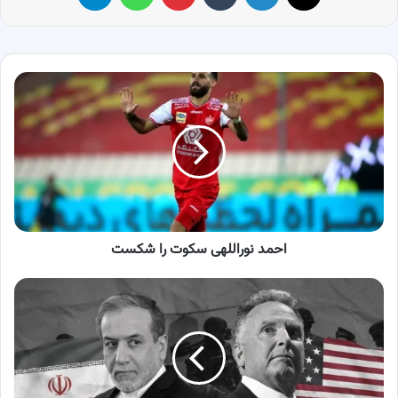
احمد
نوراللهی
سکوت
را
شکست
احمد نوراللهی سکوت را شکست
تهران
در
صورت
شکست
مذاکرات
از