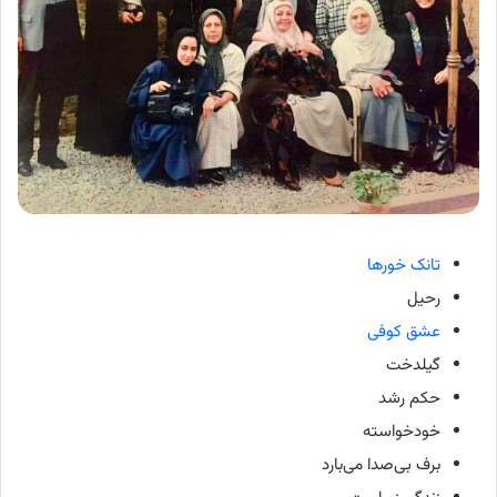
تانک خورها
رحیل
عشق کوفی
گیلدخت
حکم رشد
خودخواسته
برف بی‌صدا می‌بارد