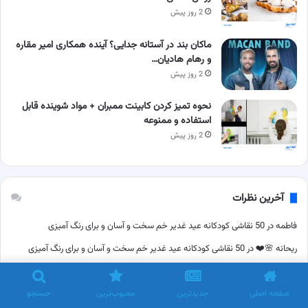
2 روز پیش
ماکان بند در آستانه جدایی؟ آینده همکاری امیر مقاره
و رهام هادیان…
2 روز پیش
نحوه تمیز کردن کابینت ممبران + مواد شوینده قابل
استفاده و ممنوعه
2 روز پیش
آخرین نظرات
فاطمه
در
50 نقاشی کودکانه عید غدیر خم سخت و آسان و برای رنگ آمیزی
ریحانه 🌸❤️
در
50 نقاشی کودکانه عید غدیر خم سخت و آسان و برای رنگ آمیزی
حدیث
در
50 نقاشی کودکانه عید غدیر خم سخت و آسان و برای رنگ آمیزی
نیما
در
آموزش کشیدن نقاشی رونالدو آسان به صورت گام به گام و جامع
صفحه اصلی
جدیدترین
محبوب‌ترین
جستجو