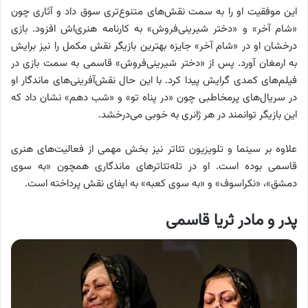
این موفقیت او را به سمت نقش‌های متنوع‌تری سوق داد و آثاری چون
«شام آخر» و «دختر شیرینی‌فروش» به کارنامه هنری‌اش افزود. بازی
درخشان او در «شام آخر» جایزه بهترین بازیگر نقش مکمل را نیز برایش
به ارمغان آورد. پس از «دختر شیرینی‌فروش» قاسمی به سمت بازی در
فیلم‌های کمدی گرایش پیدا کرد. با این حال نقش‌آفرینی‌های ماندگار او
در سریال‌های پرمخاطبی چون «در پناه تو» و «شب دهم» نشان داد که
این بازیگر توانمند در هر ژانری به خوبی می‌درخشد.
علاوه بر سینما و تلویزیون تئاتر نیز بخش مهمی از فعالیت‌های هنری
قاسمی بوده است. او در تله‌تئاترهای ماندگاری همچون «به سوی
دمشق»، «نکراسوف» و «به سوی کعبه» به ایفای نقش پرداخته است.
پدر و مادر ثریا قاسمی