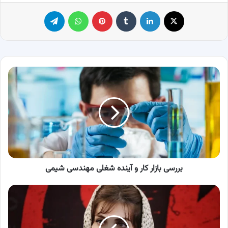
X
لینکدین
‫تامبلر
پینترست
واتس آپ
تلگرام
بررسی
بازار
کار
و
آینده
شغلی
مهندسی
شیمی
بررسی بازار کار و آینده شغلی مهندسی شیمی
بیوگرافی
الناز
ملک؛
چهره