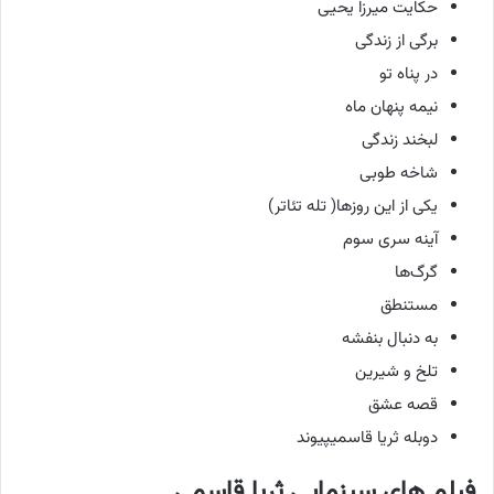
حکایت میرزا یحیی
برگی از زندگی
در پناه تو
نیمه پنهان ماه
لبخند زندگی
شاخه طوبی
یکی از این روزها( تله تئاتر)
آینه سری سوم
گرگ‌ها
مستنطق
به دنبال بنفشه
تلخ و شیرین
قصه عشق
دوبله ثریا قاسمیپیوند
فیلم‌ های سینمایی ثریا قاسمی