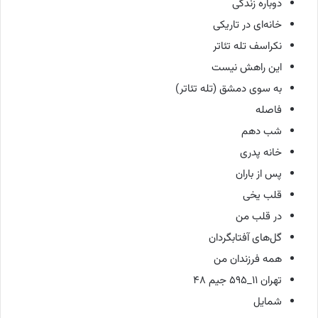
دوباره زندگی
خانه‌ای در تاریکی
نکراسف تله تئاتر
این راهش نیست
به سوی دمشق (تله تئاتر)
فاصله
شب دهم
خانه پدری
پس از باران
قلب یخی
در قلب من
گل‌های آفتابگردان
همه فرزندان من
تهران ۱۱_۵۹۵ جیم ۴۸
شمایل