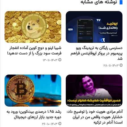
نوشته های مشابه
دسترسی رایگان به تریدینگ‌ ویو
شیبا اینو و دوج کوین آماده انفجار
پریمیوم در بروکر اپوفایننس فراهم
فرصت سود بزرگ را از دست ندهید!
شد
۱۳-۱۱-۱۴۰۳
۲۸-۱۱-۱۴۰۳
آدام مرادی هویت خود را توضیح داد:
رشد ۱.۹۵ درصدی بیت‌کوین؛ ورود به
خشایار هویت واقعی من در ایران
دوره جدید بازار ارزهای دیجیتال
است! آدام در ترکیه
۲۶-۱۰-۱۴۰۳