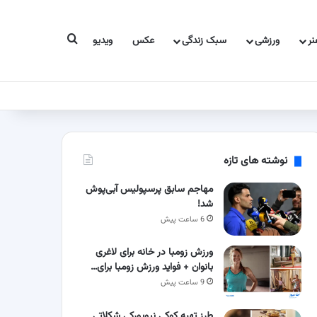
جستجو برای
ر
ورزشی
سبک زندگی
عکس
ویدیو
نوشته های تازه
مهاجم سابق پرسپولیس آبی‌پوش
شد!
6 ساعت پیش
ورزش زومبا در خانه برای لاغری
بانوان + فواید ورزش زومبا برای…
9 ساعت پیش
طرز تهیه کوکی نیویورکی شکلاتی