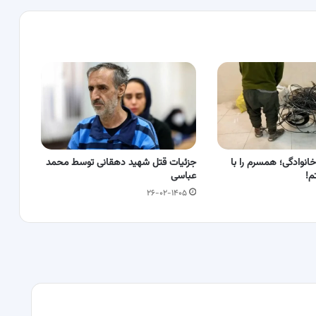
خانوادگی؛ همسرم را با
جزئیات قتل شهید دهقانی توسط محمد
م!
عباسی
۲۶-۰۲-۱۴۰۵