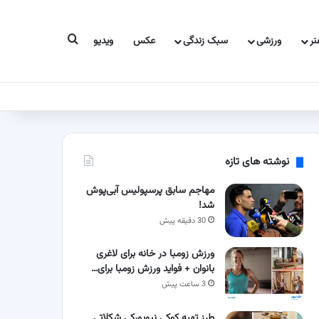
جستجو برای
ر
ورزشی
سبک زندگی
عکس
ویدیو
نوشته های تازه
مهاجم سابق پرسپولیس آبی‌پوش
شد!
30 دقیقه پیش
ورزش زومبا در خانه برای لاغری
بانوان + فواید ورزش زومبا برای…
3 ساعت پیش
طرز تهیه کوکی نیویورکی شکلاتی