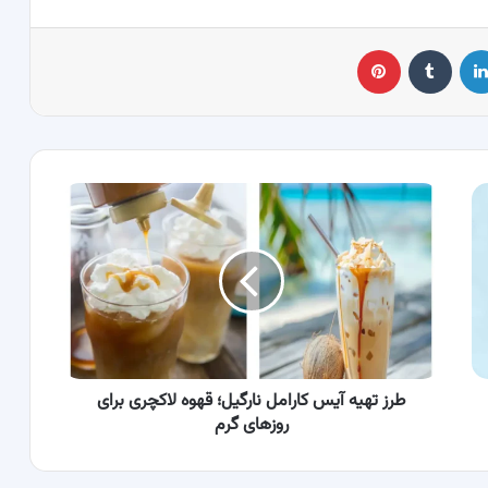
لینکدین
‫تامبلر
پینترست
طرز
تهیه
آیس
کارامل
نارگیل؛
قهوه لاکچری
برای
روزهای
گرم
طرز تهیه آیس کارامل نارگیل؛ قهوه لاکچری برای
روزهای گرم