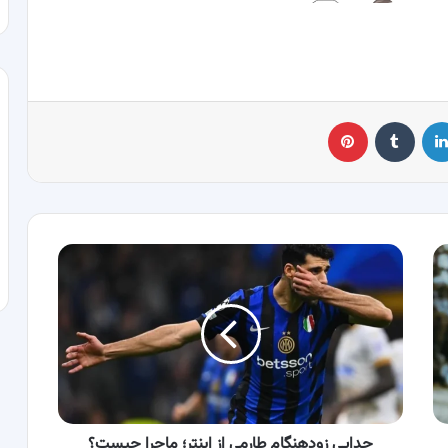
لینکدین
‫تامبلر
پینترست
جدایی
زودهنگام
طارمی
از
اینتر؛
ماجرا
چیست؟
جدایی زودهنگام طارمی از اینتر؛ ماجرا چیست؟