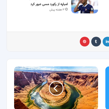
امباپه از رکورد مسی عبور کرد
۳ هفته پیش
لینکدین
‫تامبلر
پینترست
جاهای
دیدنی
تنگه
شیرز
لرستان؛
امکانات،
آدرس
و