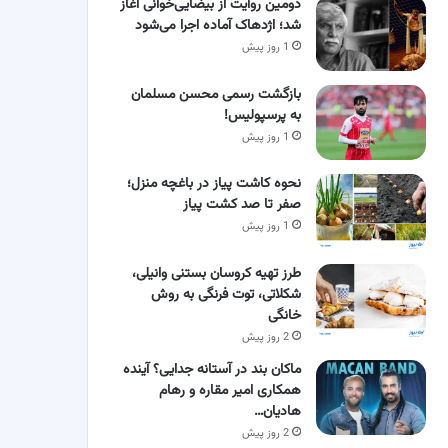
دومین روایت از بیضایی‌خوانی آغاز
شد؛ اژدهاک آماده اجرا می‌شود
1 روز پیش
بازگشت رسمی محسن مسلمان
به پرسپولیس!
1 روز پیش
نحوه کاشت پیاز در باغچه منزل؛
صفر تا صد کشت پیاز
1 روز پیش
طرز تهیه کروسان بستنی وانیلی،
شکلاتی، توت فرنگی به روش
خانگی
2 روز پیش
ماکان بند در آستانه جدایی؟ آینده
همکاری امیر مقاره و رهام
هادیان…
2 روز پیش