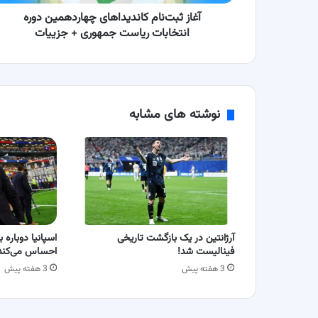
+
جزییات
آغاز ثبت‌نام کاندیداهای چهاردهمین دوره
انتخابات ریاست جمهوری + جزییات
نوشته های مشابه
آرژانتین در یک بازگشت تاریخی
فینالیست شد!
احساس می‌کند
3 هفته پیش
3 هفته پیش