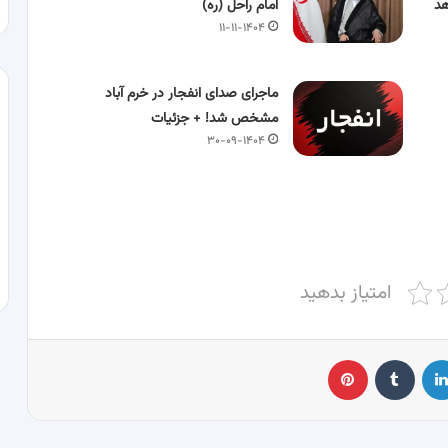
هد
امام راحل (ره)
۱۱-۱۱-۱۴۰۴
ماجرای صدای انفجار در خرم آباد
مشخص شد! + جزئیات
۳۰-۰۹-۱۴۰۴
امتیاز بدهید
لینکدین
‫تامبلر
پینترست