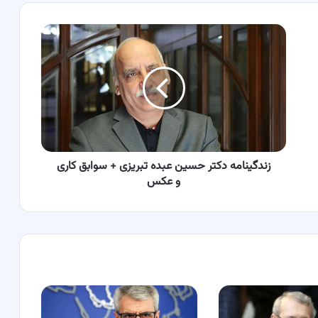
زندگینامه
دکتر
حسین
عبده
تبریزی
+
سوابق
کاری
و
عکس
زندگینامه دکتر حسین عبده تبریزی + سوابق کاری
و عکس