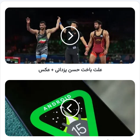
علت
باخت
حسن
یزدانی
+
عکس
علت باخت حسن یزدانی + عکس
معرفی
گوشی
هایی
که
از
اندروید
15
پشتیبانی
می