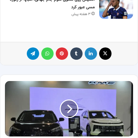
مسی عبور کرد
۳ هفته پیش
X
لینکدین
‫تامبلر
پینترست
واتس آپ
تلگرام
شروع
طوفانی
کرمان
موتور
از
دی
ماه