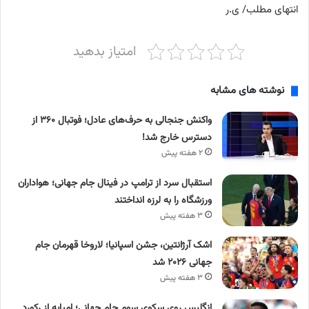
انتهای مطلب/ ی.ر
امتیاز بدهید
نوشته های مشابه
واکنش جنجالی به حرف‌های عادل؛ فوتبال ۳۶۰ از
دسترس خارج شد!
۲ هفته پیش
استقبال سرد از ترامپ در فینال جام جهانی؛ هواداران
ورزشگاه را به لرزه انداختند
۳ هفته پیش
اشک آرژانتین، جشن اسپانیا؛ لاروخا قهرمان جام
جهانی ۲۰۲۶ شد
۳ هفته پیش
انگلیس روی سکوی سوم جام جهانی؛ امباپه از رکورد