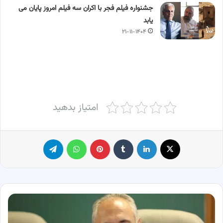
جشنواره فیلم فجر با اکران سه فیلم امروز پایان می
یابد
۲۱-۱۱-۱۴۰۴
امتیاز بدهید
X
لینکدین
‫تامبلر
پینترست
واتس آپ
تلگرام
سید
حمید
پور