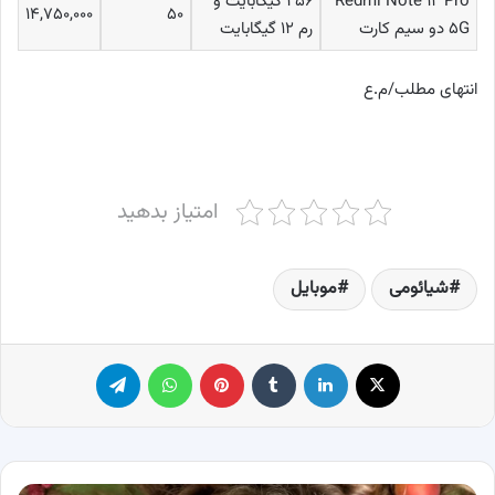
Redmi Note ۱۲ Pro
۲۵۶ گیگابایت و
۱۴,۷۵۰,۰۰۰
۵۰
۵G دو سیم کارت
رم ۱۲ گیگابایت
انتهای مطلب/م.ع
امتیاز بدهید
شیائومی
موبایل
X
لینکدین
‫تامبلر
پینترست
واتس آپ
تلگرام
ویتامین