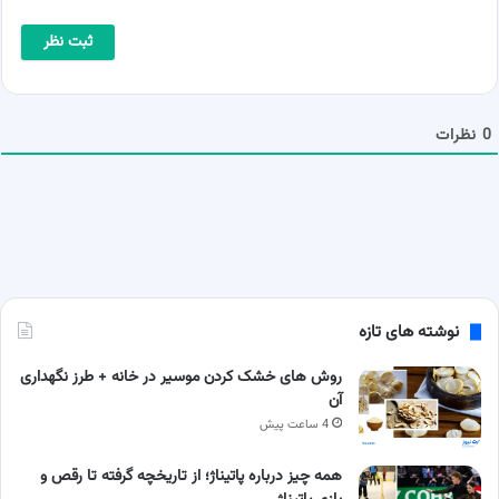
م
م
ا
ی
*
ل
ش
م
ا
0
نظرات
نوشته های تازه
روش های خشک کردن موسیر در خانه + طرز نگهداری
آن
4 ساعت پیش
همه چیز درباره پاتیناژ؛ از تاریخچه گرفته تا رقص و