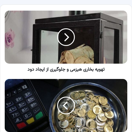
تهویه
بخاری
هیزمی
و
جلوگیری
از
ایجاد
دود
تهویه بخاری هیزمی و جلوگیری از ایجاد دود
جهش
قیمت
طلا
و
سکه/
قیمت
طلا،
قیمت
سکه