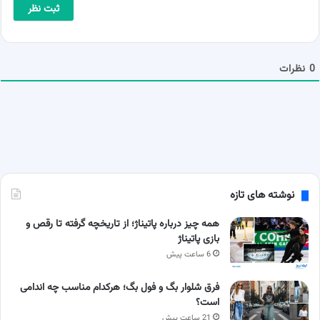
ی
*
ل
ش
م
ا
0
نظرات
نوشته های تازه
همه چیز درباره پاتیناژ؛ از تاریخچه گرفته تا رقص و
بازی پاتیناژ
6 ساعت پیش
فرق شلوار بگ و فول بگ؛ هرکدام مناسب چه اندامی
است؟
21 ساعت پیش