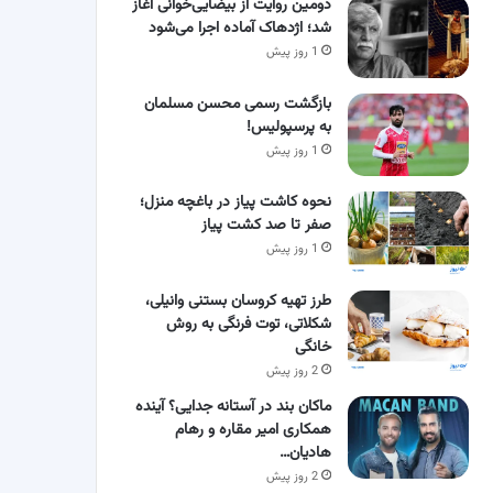
دومین روایت از بیضایی‌خوانی آغاز
شد؛ اژدهاک آماده اجرا می‌شود
1 روز پیش
بازگشت رسمی محسن مسلمان
به پرسپولیس!
1 روز پیش
نحوه کاشت پیاز در باغچه منزل؛
صفر تا صد کشت پیاز
1 روز پیش
طرز تهیه کروسان بستنی وانیلی،
شکلاتی، توت فرنگی به روش
خانگی
2 روز پیش
ماکان بند در آستانه جدایی؟ آینده
همکاری امیر مقاره و رهام
هادیان…
2 روز پیش