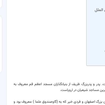
الملل
تولد سال ۱۳۳۸ در ۱۷ دی ماه است. پدر و پدربزرگ ظریف از بنیانگذاران مسجد اعظم قم معروف به
رین مساجد شیعیان در اروپاست.
زرگ اصفهان و فردی خیر که به (گاوصندوق علما ) معروف بود و