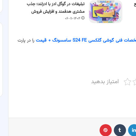
تبلیغات در گوگل ادز با ادزلند؛ جذب
مشتری هدفمند و افزایش فروش
۰۶-۱۱-۱۴۰۴
ت فنی گوشی گلکسی S24 FE سامسونگ + قیمت
را در پارت
امتیاز بدهید
لینکدین
‫تامبلر
پینترست