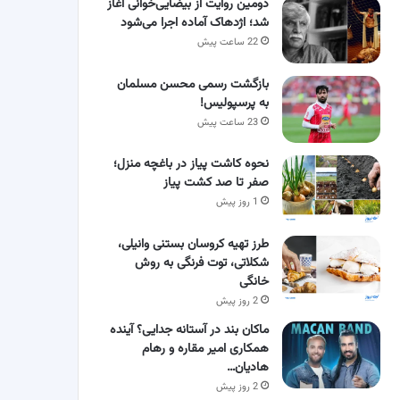
دومین روایت از بیضایی‌خوانی آغاز
شد؛ اژدهاک آماده اجرا می‌شود
22 ساعت پیش
بازگشت رسمی محسن مسلمان
به پرسپولیس!
23 ساعت پیش
نحوه کاشت پیاز در باغچه منزل؛
صفر تا صد کشت پیاز
1 روز پیش
طرز تهیه کروسان بستنی وانیلی،
شکلاتی، توت فرنگی به روش
خانگی
2 روز پیش
ماکان بند در آستانه جدایی؟ آینده
همکاری امیر مقاره و رهام
هادیان…
2 روز پیش