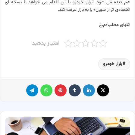
هم دیده می شود. ایران خودرو با این اقدام می خواهد تا نسخه ای
اقتصادی تر از سورن+ را به بازار عرضه کند.
انتهای مطلب/م.ع
امتیاز بدهید
بازار خودرو
X
لینکدین
‫تامبلر
پینترست
واتس آپ
تلگرام
6
روش
شگفت