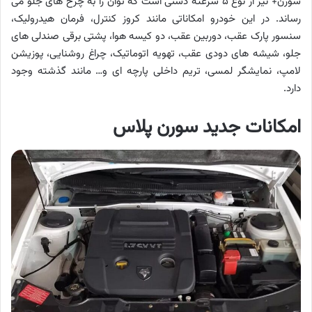
سورن+ نیز از نوع ۵ سرعته دستی است که توان را به چرخ های جلو می
رساند. در این خودرو امکاناتی مانند کروز کنترل، فرمان هیدرولیک،
سنسور پارک عقب، دوربین عقب، دو کیسه هوا، پشتی برقی صندلی های
جلو، شیشه های دودی عقب، تهویه اتوماتیک، چراغ روشنایی، پوزیشن
لامپ، نمایشگر لمسی، تریم داخلی پارچه ای و… مانند گذشته وجود
دارد.
امکانات جدید سورن پلاس