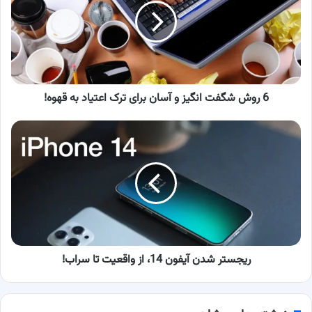
انگیز
و
آسان
برای
ترک
اعتیاد
به
6 روش شگفت انگیز و آسان برای ترک اعتیاد به قهوه!
قهوه!
ریجستر
شدن
آیفون
14،
از
واقعیت
تا
سراب!
ریجستر شدن آیفون 14، از واقعیت تا سراب!