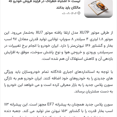
لیست ۱۰ اشتباه خطرناک در فرآیند فروش خودرو که
مالکان باید بدانند
۰۸-۰۹-۱۴۰۴
از طرفی موتور XU7P مدل ارتقا یافته موتور XU7 به‌شمار می‌رود. این
موتور ۱.۸ لیتری ۴ سیلندر ۸ سوپاپ توانایی تولید قدرتی معادل ۹۷ اسب
بخار و گشتاور ۱۴۶ نیوتن‌متر را دارد. ایران خودرو با انجام برخ تغییرات در
سرسیلندر، ورودی و خروجی هوا و نوع پاشش سوخت، موفق به افزایش
بازدهی آن و کاهش استهلاک آن هم شده است.
با توجه به استانداردهای اجباری ۸۵گانه تمام خودروسازان باید ویژگی
های جدیدی را به خودروهای خود اضافه کنند. ایران خودرو هم به تازگی
سورن پلاس جدید را به بازار معرفی کرده است و می خواهد این خودرو را
به دست مشتریان برساند.
سورن پلاس جدید همچنان به پیشرانه EF7 مجهز است. این پیشرانه ۱۱۳
اسب بخار قدرت را با گشتاور ۱۵۳ نیوتن متر تولید می کند. جعبه دنده