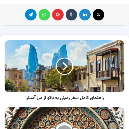
X
لینکدین
‫تامبلر
پینترست
واتس آپ
تلگرام
راهنمای
کامل
سفر
زمینی
به
باکو
از
مرز
آستارا
راهنمای کامل سفر زمینی به باکو از مرز آستارا
بنر
عید
نوروز:
بهترین