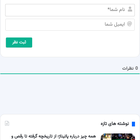
ن
ا
م
ا
ش
ی
م
م
ا
ی
*
ل
ش
م
ا
0
نظرات
نوشته های تازه
همه چیز درباره پاتیناژ؛ از تاریخچه گرفته تا رقص و