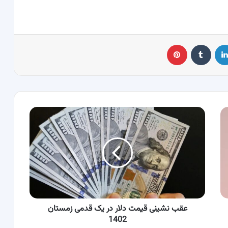
لینکدین
‫تامبلر
پینترست
عقب
نشینی
قیمت
دلار
در
یک
قدمی
زمستان
1402
عقب نشینی قیمت دلار در یک قدمی زمستان
1402