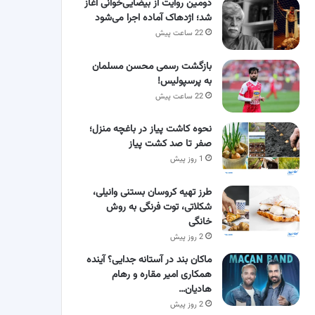
دومین روایت از بیضایی‌خوانی آغاز
شد؛ اژدهاک آماده اجرا می‌شود
22 ساعت پیش
بازگشت رسمی محسن مسلمان
به پرسپولیس!
22 ساعت پیش
نحوه کاشت پیاز در باغچه منزل؛
صفر تا صد کشت پیاز
1 روز پیش
طرز تهیه کروسان بستنی وانیلی،
شکلاتی، توت فرنگی به روش
خانگی
2 روز پیش
ماکان بند در آستانه جدایی؟ آینده
همکاری امیر مقاره و رهام
هادیان…
2 روز پیش