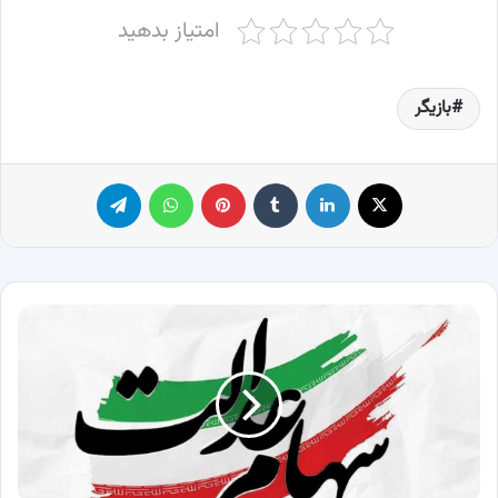
امتیاز بدهید
بازیگر
X
لینکدین
‫تامبلر
پینترست
واتس آپ
تلگرام
مرحله
دوم
سود
سهام
عدالت
کی
واریز
می