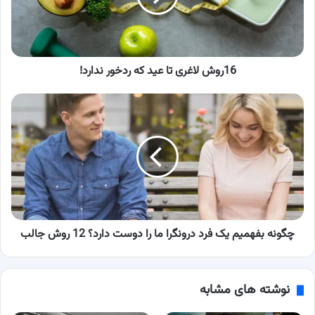
ردخور
ندارد!
16روش لاغری تا عید که ردخور ندارد!
چگونه
بفهمیم
یک
فرد
درونگرا
ما
را
دوست
دارد؟
12
چگونه بفهمیم یک فرد درونگرا ما را دوست دارد؟ 12 روش جالب
روش
جالب
نوشته های مشابه