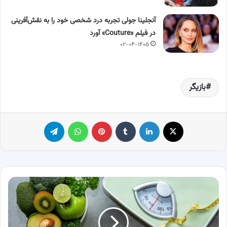
آنجلینا جولی تجربه درد شخصی خود را به نقش‌آفرینی
در فیلم «Couture» آورد
۰۲-۰۴-۱۴۰۵
بازیگر
X
لینکدین
‫تامبلر
پینترست
واتس آپ
تلگرام
16روش
لاغری
تا
عید
که