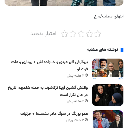
انتهای مطلب/م.ع
امتیاز بدهید
نوشته های مشابه
بیوگرافی اکبر عبدی و خانواده اش + بیماری و علت
فوت او
۲ هفته پیش
واکنش آتشین آزیتا ترکاشوند به حمله شلمچه: تاریخ
در حال تکرار است
۲ هفته پیش
عمو پورنگ در سوگ مادر نشست! + جزئیات
۳ هفته پیش