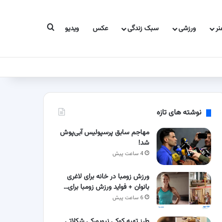
جستجو برای
ر
ورزشی
سبک زندگی
عکس
ویدیو
نوشته های تازه
مهاجم سابق پرسپولیس آبی‌پوش
شد!
4 ساعت پیش
ورزش زومبا در خانه برای لاغری
بانوان + فواید ورزش زومبا برای…
6 ساعت پیش
طرز تهیه کوکی نیویورکی شکلاتی