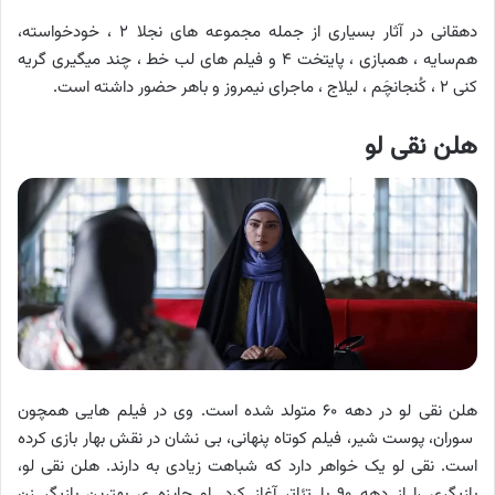
دهقانی در آثار بسیاری از جمله مجموعه های نجلا ۲ ، خود‌خواسته،
هم‌سایه ، همبازی ، پایتخت ۴ و فیلم های لب خط ، چند میگیری گریه
کنی ۲ ، کُنجانچَم ، لیلاج ، ماجرای نیمروز و باهر حضور داشته است.
هلن نقی لو
هلن نقی لو در دهه ۶۰ متولد شده است. وی در فیلم هایی همچون
سوران، پوست شیر، فیلم کوتاه پنهانی، بی نشان در نقش بهار بازی کرده
است. نقی لو یک خواهر دارد که شباهت زیادی به دارند. هلن نقی لو،
بازیگری را از دهه ۹۰ با تئاتر آغاز کرد. او جایزه ی بهترین بازیگر زن