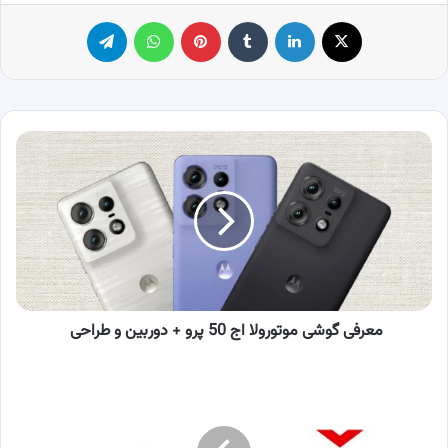
X
لینکدین
‫تامبلر
پینترست
واتس آپ
تلگرام
معرفی
گوشی
موتورولا
اج
50
پرو
+
دوربین
و
طراحی
معرفی گوشی موتورولا اج 50 پرو + دوربین و طراحی
جایزه
بهترین
خدمات
مشتریان