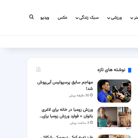
جستجو برای
ر
ورزشی
سبک زندگی
عکس
ویدیو
نوشته های تازه
مهاجم سابق پرسپولیس آبی‌پوش
شد!
30 دقیقه پیش
ورزش زومبا در خانه برای لاغری
بانوان + فواید ورزش زومبا برای…
3 ساعت پیش
طرز تهیه کوکی نیویورکی شکلاتی