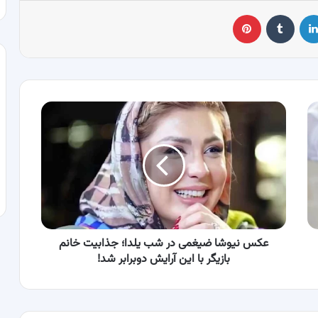
لینکدین
‫تامبلر
پینترست
عکس
نیوشا
ضیغمی
در
شب
یلدا؛
جذابیت
خانم
بازیگر
با
عکس نیوشا ضیغمی در شب یلدا؛ جذابیت خانم
این
بازیگر با این آرایش دوبرابر شد!
آرایش
دوبرابر
شد!