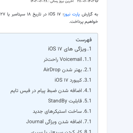
۲۸-۰۶-۱۴۰۲
آخرین بروز رسانی : ۲۸-۰۶-۱۴۰۲
به گزارش
پارت نیوز
؛
خواهیم پرداخت.
فهرست
ویژگی های iOS ۱۷
Voicemail راحت‌تر
بهتر شدن AirDrop
کیبورد iOS ۱۷
اضافه شدن ضبط پیام در فیس تایم
قابلیت StandBy
ساخت استیکرهای جدید
اضافه شدن ویژگی Journal
کار کردن سریع‌تر با سیری