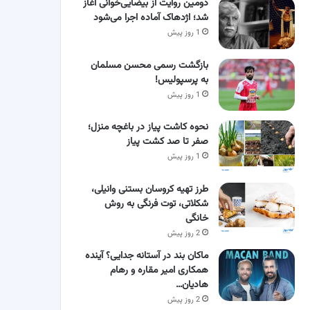
دومین روایت از بیضایی‌خوانی آغاز
شد؛ اژدهاک آماده اجرا می‌شود
1 روز پیش
بازگشت رسمی محسن مسلمان
به پرسپولیس!
1 روز پیش
نحوه کاشت پیاز در باغچه منزل؛
صفر تا صد کشت پیاز
1 روز پیش
طرز تهیه کروسان بستنی وانیلی،
شکلاتی، توت فرنگی به روش
خانگی
2 روز پیش
ماکان بند در آستانه جدایی؟ آینده
همکاری امیر مقاره و رهام
هادیان…
2 روز پیش