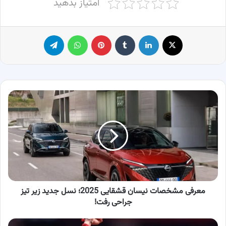
امتیاز بدهید
X
لینکدین
‫تامبلر
پینترست
واتس آپ
تلگرام
معرفی
مشخصات
نیسان
قشقایی
2025؛
نسل
جدید
زیر
تیز
جراحی
معرفی مشخصات نیسان قشقایی 2025؛ نسل جدید زیر تیز
رفت!
جراحی رفت!
حضور