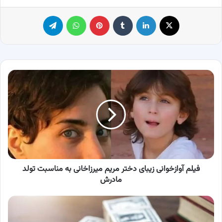
X
لینکدین
‫تامبلر
پینترست
واتس آپ
تلگرام
فیلم
آوازخوانی
زیبای
دختر
مریم
میرزاخانی
به
مناسبت
تولد
مادرش
فیلم آوازخوانی زیبای دختر مریم میرزاخانی به مناسبت تولد
مادرش
مجازات
حمل
و