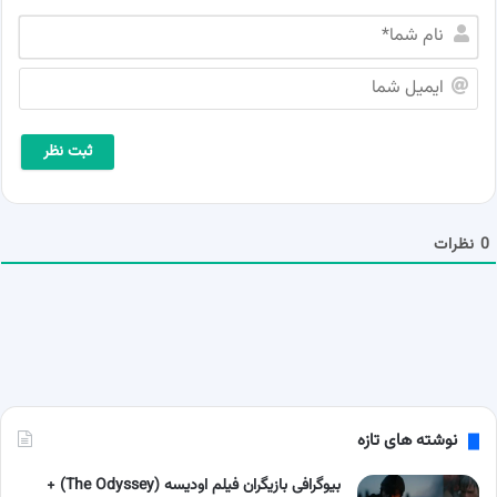
ن
ا
م
ا
ش
ی
م
م
ا
ی
*
ل
ش
م
ا
0
نظرات
نوشته های تازه
بیوگرافی بازیگران فیلم اودیسه (The Odyssey) +