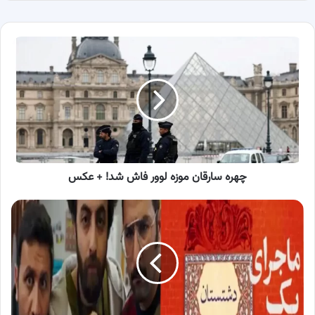
چهره
سارقان
موزه
لوور
فاش
شد!
+
عکس
چهره سارقان موزه لوور فاش شد! + عکس
معرفی
بازیگران
سریال
دشتستان
+
خلاصه
داستان
و