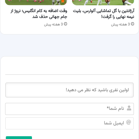
آرژانتین با گل تماشایی آلوارس، بلیت
وقت اضافه به کام انگلیس؛ نروژ از
نیمه نهایی را گرفت!
جام جهانی حذف شد
3 هفته پیش
3 هفته پیش
ن
ا
م
ا
ش
ی
م
م
ا
ی