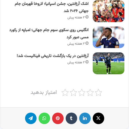
اشک آرژانتین، جشن اسپانیا؛ لاروخا قهرمان جام
جهانی ۲۰۲۶ شد
۲ هفته پیش
انگلیس روی سکوی سوم جام جهانی؛ امباپه از رکورد
مسی عبور کرد
۲ هفته پیش
آرژانتین در یک بازگشت تاریخی فینالیست شد!
۲ هفته پیش
امتیاز بدهید
X
لینکدین
‫تامبلر
پینترست
واتس آپ
تلگرام