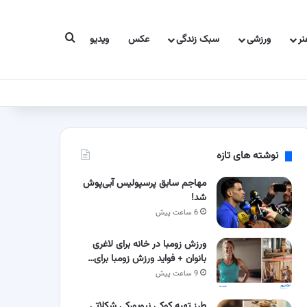
جستجو برای
ر
ورزشی
سبک زندگی
عکس
ویدیو
نوشته های تازه
مهاجم سابق پرسپولیس آبی‌پوش
شد!
6 ساعت پیش
ورزش زومبا در خانه برای لاغری
بانوان + فواید ورزش زومبا برای…
9 ساعت پیش
طرز تهیه کوکی نیویورکی شکلاتی