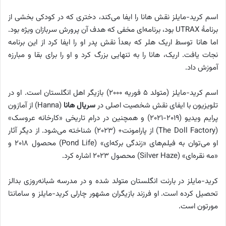
اسم کرید-مایلز نقش هانا را ایفا می‌کند، دختری که در کودکی بخشی از
برنامهٔ UTRAX بود، برنامه‌ای مخفی که هدف آن پرورش سربازان ویژه بود.
اما هانا توسط اریک هلر که بعداً نقش پدر او را ایفا کرد از این برنامه
نجات یافت. اریک، هانا را به تنهایی بزرگ کرد و او را برای بقا و مبارزه
آموزش داد.
اسم کرید-مایلز (متولد ۵ فوریه ۲۰۰۰) بازیگر اهل انگلستان است. او در
تلویزیون با ایفای نقش شخصیت اصلی در
سریال هانا
(Hanna) از آمازون
پرایم ویدیو (۲۰۱۹-۲۰۲۱) و همچنین در درام تاریخی «کارخانه عروسک»
(The Doll Factory) از پارامونت+ (۲۰۲۳) شناخته می‌شود. از دیگر آثار
او می‌توان به فیلم‌های «زندگی برکه‌ای» (Pond Life) محصول ۲۰۱۸ و
«مه نقره‌ای» (Silver Haze) محصول ۲۰۲۳ اشاره کرد.
کرید-مایلز در بارنت انگلستان متولد شده و در مدرسه شبانه‌روزی بدالز
تحصیل کرده است. او فرزند بازیگران مشهور چارلی کرید-مایلز و سامانتا
مورتون است.