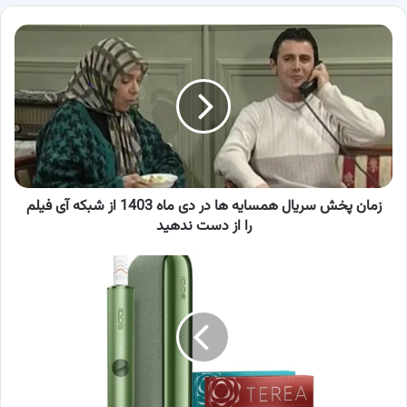
زمان
پخش
سریال
همسایه
ها
در
دی
ماه
1403
از
زمان پخش سریال همسایه ها در دی ماه 1403 از شبکه آی فیلم
شبکه
را از دست ندهید
آی
فیلم
هر
را
چی
از
فیلتر
دست
آیکاس
ندهید
بخوای،
اینجاست!