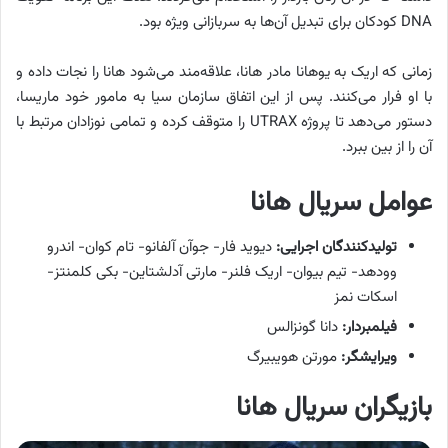
DNA کودکان برای تبدیل آن‌ها به سربازانی ویژه بود.
زمانی که اریک به یوهانا مادر هانا، علاقه‌مند می‌شود هانا را نجات داده و
با او فرار می‌کنند. پس از این اتفاق سازمان سیا به مامور خود ماریسا،
دستور می‌دهد تا پروژه UTRAX را متوقف کرده و تمامی نوزادان مرتبط با
آن را از بین ببرد.
عوامل سریال هانا
تولیدکنندگان اجرایی:
دیوید فار- جوآن آلفانو- تام کوان- اندرو
وودهد- تیم بیوان- اریک فلنر- مارتی آدلشتاین- بکی کلمنتز-
اسکات نمز
فیلمبردار:
دانا گونزالس
ویرایشگر:
مورتن هویبیرگ
بازیگران سریال هانا