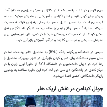
مری انوس در ۲۲ سپتامبر ۱۹۷۵ در کانزاس سیتی میزوری به دنیا آمد.
پدرش جان گوری انوس اهل تگزاس و آمریکایی و مادرش مونیک، معلم
فرانسوی است. به همین دلیل انوس به راحتی به زبان فرانسه صحبت
می‌کند. خانوادهٔ انوس وقتی او پنج ساله بود به شوگر لند تگزاس نقل
مکان کردند. او تحصیلات دبیرستان خود را در دبیرستان هیوستون برای
هنرهای نمایشی و تجسمی گذراند و در آنجا آموزش بازیگری دید.
سپس در دانشگاه بریگهام یانگ (BYU) به تحصیل تئاتر پرداخت، اما در
سال سوم دانشگاه، برای دنبال کردن بازیگری در شهر نیویورک تحصیل را
رها کرد. در دوران دانشجویی در دانشگاه BYU او جایزهٔ ایرن رایان را در
مرکز کندی در واشنگتن دی سی دریافت کرد؛ این جایزه سالانه به بهترین
بازیگر دانشگاهی کشور اهدا می‌شود.
جوئل کینامن در نقش اریک هلر