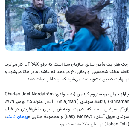
اریک هلر یک مأمور سابق سازمان سیا است که برای UTRAX کار می‌کرد.
نقطه عطف شخصیتی او زمانی رخ می‌دهد که عاشق مادر هانا می‌شود و
در نهایت همین عشق باعث می‌شود که او هانا را نجات دهد.
چارلز جوئل نوردستروم کینامن (به سوئدی: Charles Joel Nordström
Kinnaman) با تلفظ سوئدی [ˈjǔːɛl ˈkɪ̂nːaˌman] متولد ۲۵ نوامبر ۱۹۷۹،
بازیگر سوئدی است که شهرت اولیه‌اش را برای نقش‌آفرینی در فیلم
سوئدی «پول آسان» (Easy Money) و مجموعهٔ جنایی «
یوهان فالک
»
(Johan Falk) در سال ۲۰۱۰ به دست آورد.