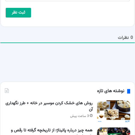
م
م
ا
ی
*
ل
ش
م
ا
0
نظرات
نوشته های تازه
روش های خشک کردن موسیر در خانه + طرز نگهداری
آن
3 ساعت پیش
همه چیز درباره پاتیناژ؛ از تاریخچه گرفته تا رقص و