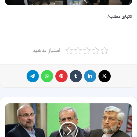
انتهای مطلب/
امتیاز بدهید
X
لینکدین
‫تامبلر
پینترست
واتس آپ
تلگرام
کاندیدای
ریاست
جمهوری
پس
از