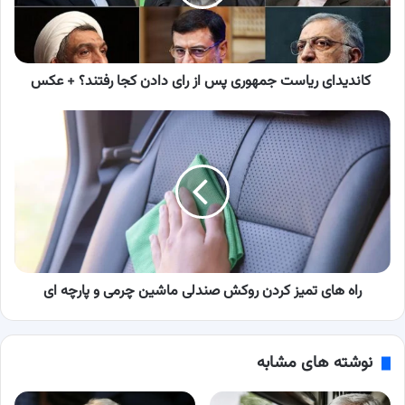
رای
دادن
کجا
رفتند؟
+
کاندیدای ریاست جمهوری پس از رای دادن کجا رفتند؟ + عکس
عکس
راه
های
تمیز
کردن
روکش
صندلی
ماشین
چرمی
و
پارچه
راه های تمیز کردن روکش صندلی ماشین چرمی و پارچه ای
ای
نوشته های مشابه