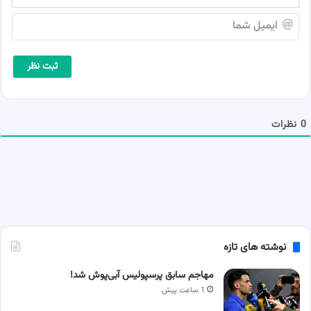
ا
م
ا
ش
ی
م
م
ا
ی
*
ل
ش
م
ا
0
نظرات
نوشته های تازه
مهاجم سابق پرسپولیس آبی‌پوش شد!
1 ساعت پیش