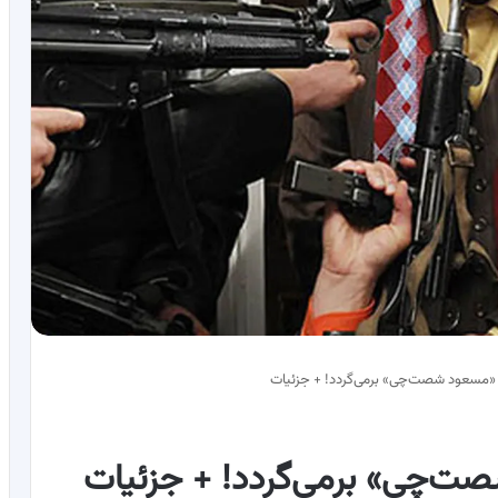
 «مسعود شصت‌چی» برمی‌گردد! + جزئیات
ت‌چی» برمی‌گردد! + جزئیات