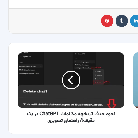
لینکدین
‫تامبلر
پینترست
نحوه
حذف
تاریخچه
مکالمات
ChatGPT
در
یک
دقیقه!/
راهنمای
تصویری
نحوه حذف تاریخچه مکالمات ChatGPT در یک
دقیقه!/ راهنمای تصویری