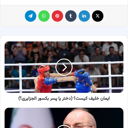
X
لینکدین
‫تامبلر
پینترست
واتس آپ
تلگرام
ایمان
خلیف
کیست؟
(دختر
یا
پسر
بکسور
الجزایری؟)
ایمان خلیف کیست؟ (دختر یا پسر بکسور الجزایری؟)
قالیباف:
رژیم
صهیونیستی