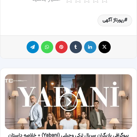
رپورتاژ آگهی
X
لینکدین
‫تامبلر
پینترست
واتس آپ
تلگرام
بیوگرافی
بازیگران
سریال
ترکی
وحشی
(Yabani)
+
خلاصه
داستان
و
بیوگرافی بازیگران سریال ترکی وحشی (Yabani) + خلاصه داستان