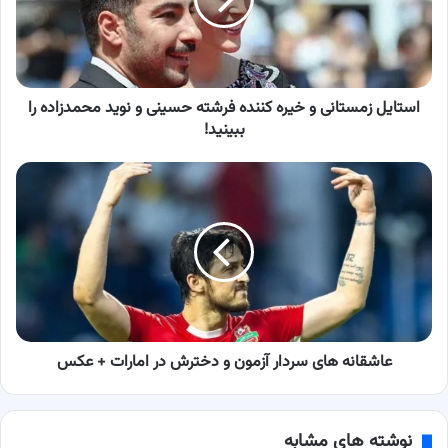
کننده
فرشته
حسینی
و
نوید
محمدزاده
استایل زمستانی و خیره کننده فرشته حسینی و نوید محمدزاده را
را
ببینید!
ببینید!
عاشقانه‌
های
سردار
آزمون
و
دخترش
در
امارات
+
عکس
عاشقانه‌ های سردار آزمون و دخترش در امارات + عکس
نوشته های مشابه